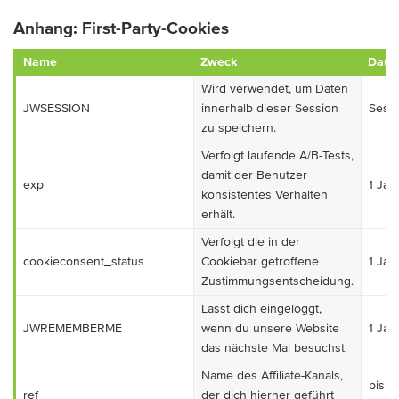
Anhang: First-Party-Cookies
Name
Zweck
Daue
Wird verwendet, um Daten
JWSESSION
innerhalb dieser Session
Sess
zu speichern.
Verfolgt laufende A/B-Tests,
damit der Benutzer
exp
1 Jah
konsistentes Verhalten
erhält.
Verfolgt die in der
cookieconsent_status
Cookiebar getroffene
1 Jah
Zustimmungsentscheidung.
Lässt dich eingeloggt,
JWREMEMBERME
wenn du unsere Website
1 Jah
das nächste Mal besuchst.
Name des Affiliate-Kanals,
bis z
ref
der dich hierher geführt