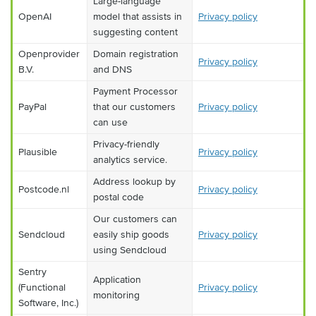
Large-language
OpenAI
model that assists in
Privacy policy
suggesting content
Openprovider
Domain registration
Privacy policy
B.V.
and DNS
Payment Processor
PayPal
that our customers
Privacy policy
can use
Privacy-friendly
Plausible
Privacy policy
analytics service.
Address lookup by
Postcode.nl
Privacy policy
postal code
Our customers can
Sendcloud
easily ship goods
Privacy policy
using Sendcloud
Sentry
Application
(Functional
Privacy policy
monitoring
Software, Inc.)