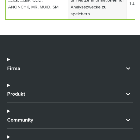
_clck, _clsk, CLID,
um Nutzerinformationen für
1 Jah
ANONCHK, MR, MUID, SM
Analysezwecke zu
speichern.
Firma
Produkt
Community