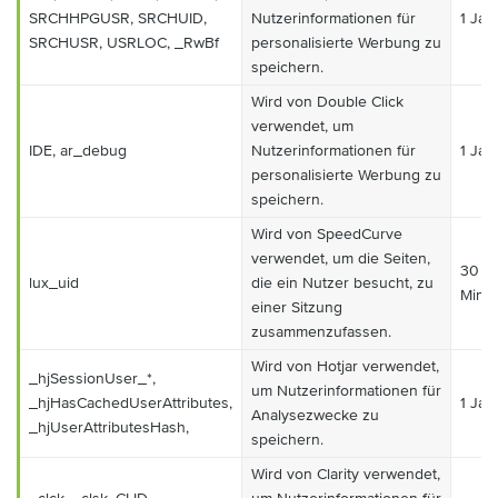
SRCHHPGUSR, SRCHUID,
Nutzerinformationen für
1 Jah
SRCHUSR, USRLOC, _RwBf
personalisierte Werbung zu
speichern.
Wird von Double Click
verwendet, um
IDE, ar_debug
Nutzerinformationen für
1 Jah
personalisierte Werbung zu
speichern.
Wird von SpeedCurve
verwendet, um die Seiten,
30
lux_uid
die ein Nutzer besucht, zu
Minu
einer Sitzung
zusammenzufassen.
Wird von Hotjar verwendet,
_hjSessionUser_*,
um Nutzerinformationen für
_hjHasCachedUserAttributes,
1 Jah
Analysezwecke zu
_hjUserAttributesHash,
speichern.
Wird von Clarity verwendet,