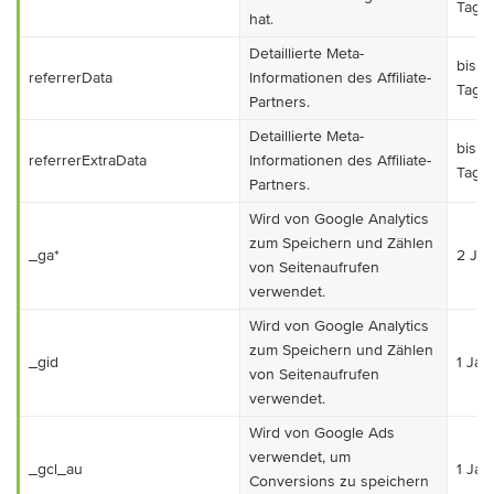
Tage
hat.
Detaillierte Meta-
bis z
referrerData
Informationen des Affiliate-
Tage
Partners.
Detaillierte Meta-
bis z
referrerExtraData
Informationen des Affiliate-
Tage
Partners.
Wird von Google Analytics
zum Speichern und Zählen
_ga*
2 Jah
von Seitenaufrufen
verwendet.
Wird von Google Analytics
zum Speichern und Zählen
_gid
1 Jah
von Seitenaufrufen
verwendet.
Wird von Google Ads
verwendet, um
_gcl_au
1 Jah
Conversions zu speichern