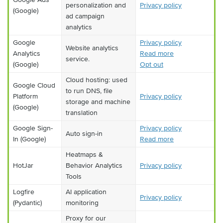
personalization and
Privacy policy
(Google)
ad campaign
analytics
Google
Privacy policy
Website analytics
Analytics
Read more
service.
(Google)
Opt out
Cloud hosting: used
Google Cloud
to run DNS, file
Platform
Privacy policy
storage and machine
(Google)
translation
Google Sign-
Privacy policy
Auto sign-in
In (Google)
Read more
Heatmaps &
HotJar
Behavior Analytics
Privacy policy
Tools
Logfire
AI application
Privacy policy
(Pydantic)
monitoring
Proxy for our